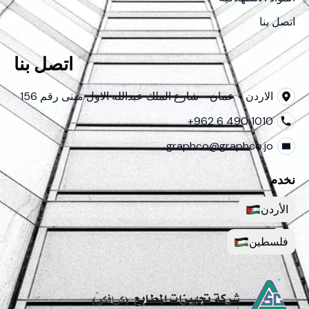
اتصل بنا
اتصل بنا
الاردن - عمان - شارع الملك عبدالله الاول مبنى رقم 156
+962 6 490 1010
graphco@graphco.jo
نخدم
الأردن
فلسطين