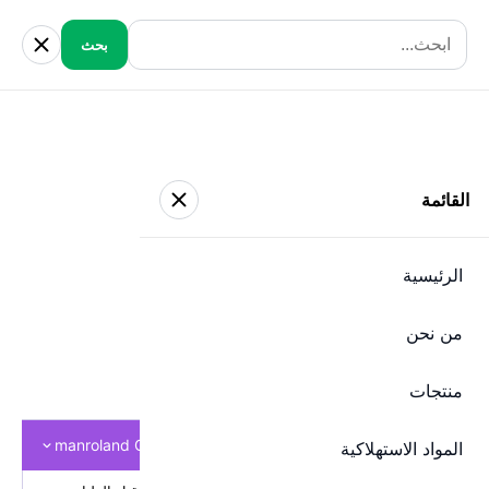
EN
ع
+962 6 490 1010
شركة تجهيزات المطابع
(كرافكو)
manroland GOSS