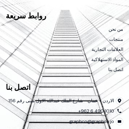
روابط سريعة
من نحن
منتجات
العلامات التجارية
المواد الاستهلاكية
اتصل بنا
اتصل بنا
الاردن - عمان - شارع الملك عبدالله الاول مبنى رقم 156
+962 6 490 1010
graphco@graphco.jo