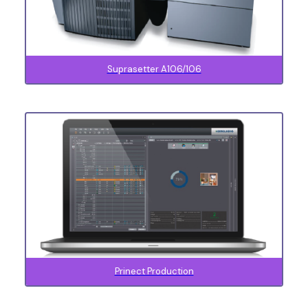
Suprasetter A106/106
Prinect Production