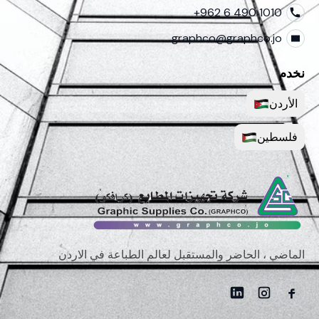
+962 6 490 1010
graphco@graphco.jo
نخدم
الأردن
فلسطين
الماضي ، الحاضر والمستقبل لعالم الطباعة في الاردن