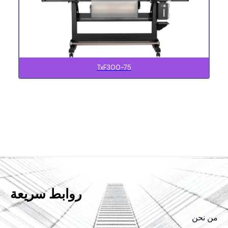
TxF300-75
روابط سريعة
من نحن