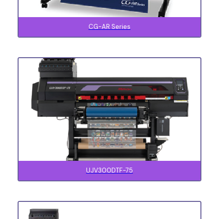
CG-AR Series
UJV300DTF-75