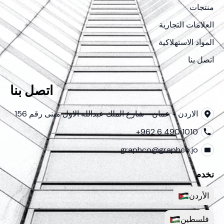
منتجات
العلامات التجارية
المواد الاستهلاكية
اتصل بنا
اتصل بنا
الاردن - عمان - شارع الملك عبدالله الاول مبنى رقم 156
+962 6 490 1010
graphco@graphco.jo
نخدم
الأردن
فلسطين