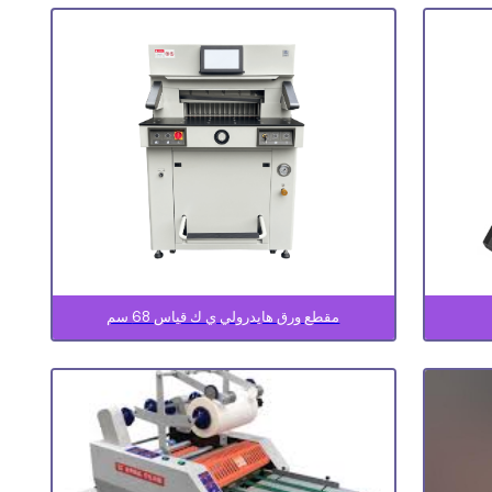
مقطع ورق هايدرولي ي ك قياس 68 سم