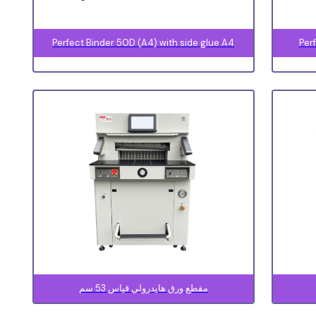
Perfect Binder 50D (A4) with side glue A4
Per
مقطع ورق هايدرولي قياس 53 سم