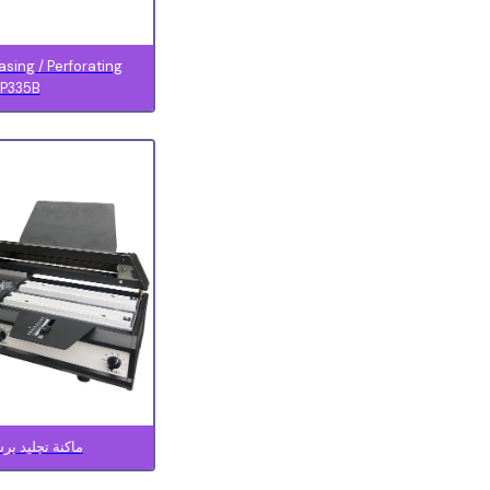
asing / Perforating
P335B
ماكنة تجليد برش