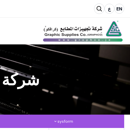
EN
ع
شركة ت
sysform