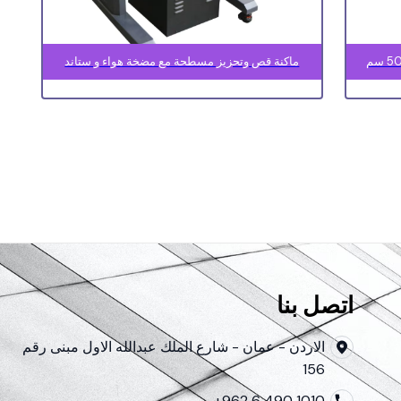
ماكنة قص وتحزيز مسطحة مع مضخة هواء و ستاند
اتصل بنا
الاردن - عمان - شارع الملك عبدالله الاول مبنى رقم
156
+962 6 490 1010