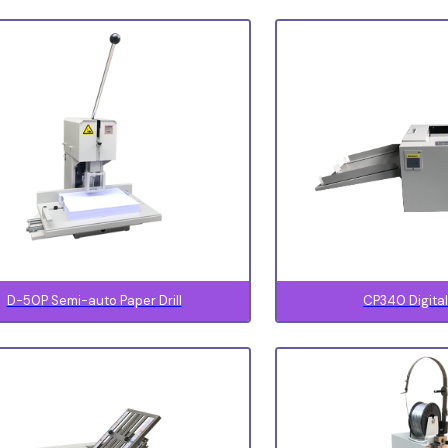
D-50P Semi-auto Paper Drill
CP340 Digita