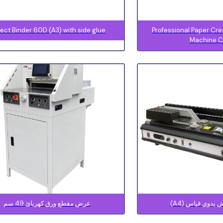
fect Binder 60D (A3) with side glue
Professional Paper Cre
Machine C
 يدوي قياس (A4)
عرض مقطع ورق كهربائ 49 سم