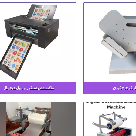
ز ( رجاج )ورق
ماكنة قص ستكرز و ليبل ديجيتال