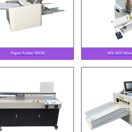
8306 Paper Folder
WS-601 Wire 