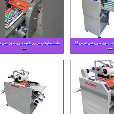
ماكنة سلوفان حراري تلقيم يدوي بدون قص عرض 35
سم
سم