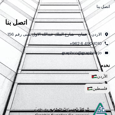
اتصل بنا
اتصل بنا
الاردن - عمان - شارع الملك عبدالله الاول مبنى رقم 156
+962 6 490 1010
graphco@graphco.jo
نخدم
الأردن
فلسطين