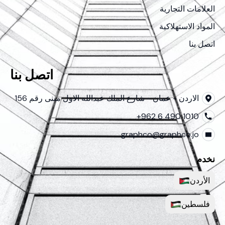
العلامات التجارية
المواد الاستهلاكية
اتصل بنا
اتصل بنا
الاردن - عمان - شارع الملك عبدالله الاول مبنى رقم 156
+962 6 490 1010
graphco@graphco.jo
نخدم
الأردن
فلسطين