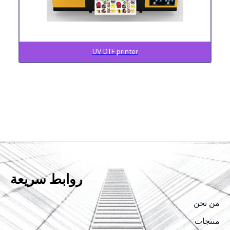
UV DTF printer
روابط سريعة
من نحن
منتجات