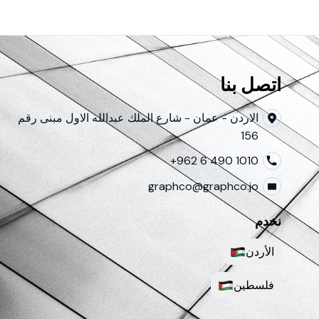
اتصل بنا
الاردن - عمان - شارع الملك عبدالله الاول مبنى رقم
156
+962 6 490 1010
graphco@graphco.jo
نخدم
الأردن
فلسطين