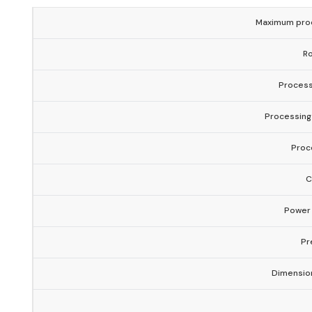
Maximum proc
Ro
Process
Processing
Proc
C
Power
Pr
Dimensi