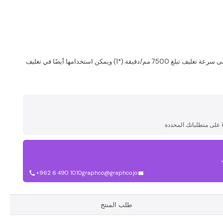
[سلسلة LA-W] هي آلة تغليف دافئة تحقق أقصى سرعة تغليف تبلغ 7500 مم/دقيقة.(*1) ويمكن استخدامها أيضًا في تغليف
على متطلباتك المحددة
+962 6 490 1010
graphco@graphco.jo
طلب المنتج