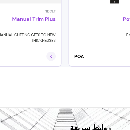
NEOLT
Manual Trim Plus
Po
ANUAL CUTTING GETS TO NEW
B
THICKNESSES
POA
روابط سريعة