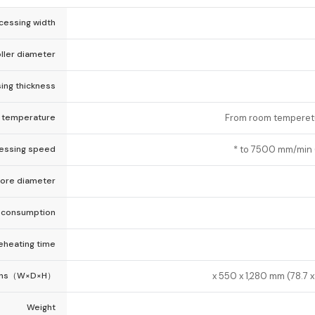
essing width
ller diameter
ing thickness
 temperature
From room temperetu
essing speed
ore diameter
 consumption
eheating time
ons（W×D×H）
Weight