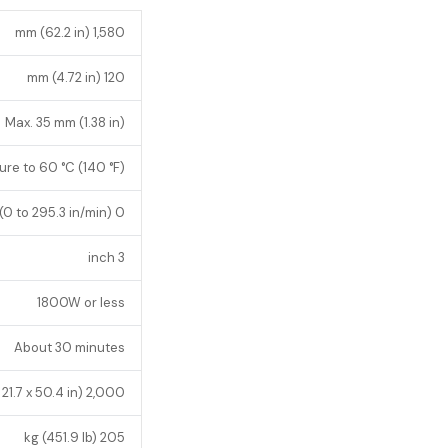
1,580 mm (62.2 in)
120 mm (4.72 in)
Max. 35 mm (1.38 in)
re to 60 °C (140 °F)
0 to 7500 mm/min (0 to 295.3 in/min) *
3 inch
1800W or less
About 30 minutes
2,000 x 550 x 1,280 mm (78.7 x 21.7 x 50.4 in)
205 kg (451.9 lb)