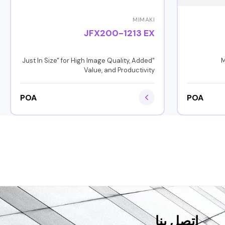
MIMAKI
JFX200-1213 EX
"Just In Size" for High Image Quality, Added
M
Value, and Productivity
POA
POA
اتصل بنا