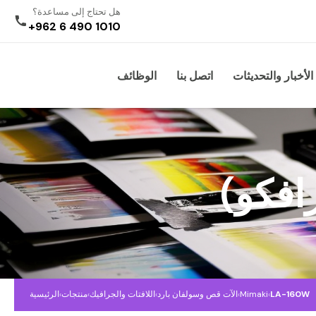
هل تحتاج إلى مساعدة؟
+962 6 490 1010
الأخبار والتحديثات
اتصل بنا
الوظائف
افكو)
LA-160W
›
Mimaki
›
الآت قص وسولفان بارد
›
اللافتات والجرافيك
›
منتجات
›
الرئيسية