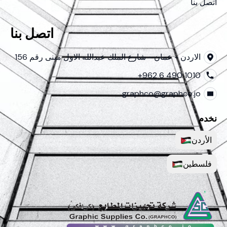
اتصل بنا
اتصل بنا
الاردن - عمان - شارع الملك عبدالله الاول مبنى رقم 156
+962 6 490 1010
graphco@graphco.jo
نخدم
الأردن
فلسطين