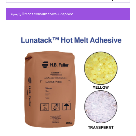
Graphco
›
front.consumables
›
الرئيسية