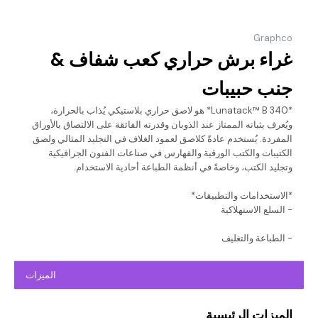
Graphco
غراء برش حراري كعب شفاف &
جنب حبيبات
*Lunatack™ B 340* هو لاصق حراري بلاستيكي يُذاب بالحرارة،
ويُعرف بثباته الممتاز عند الذوبان وقدرته الفائقة على الالتصاق بالأوراق
المفردة. يُستخدم عادةً كلاصق لعمود الغلاف في التجليد المثالي ولصق
الكتيبات والكتب الورقية والفهارس في صناعات الفنون الجرافيكية
وتجليد الكتب، وخاصةً في أنظمة الطباعة أحادية الاستخدام.
*الاستخدامات والتطبيقات*
- السلع الاستهلاكية
- الطباعة والتغليف
الميزات
الميزات الرئيسية