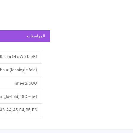
المواصفات
510 x 1020 x 545 mm (H x W x D
our (for single fold)
500 sheets
50 – 160 g/m² (up to 230 g/m² for single-fold)
3, A4, A5, B4, B5, B6