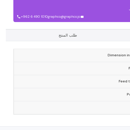
+962 6 490 1010
graphco@graphco.jo
طلب المنتج
Dimension in
Feed t
P