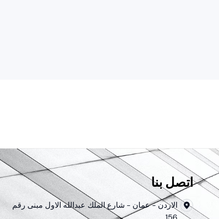
اتصل بنا
الاردن - عمان - شارع الملك عبدالله الاول مبنى رقم
156