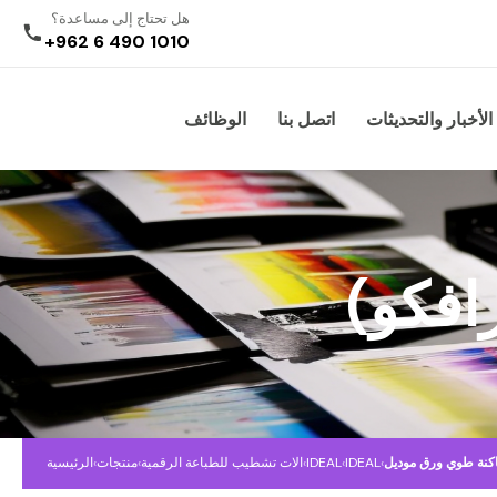
هل تحتاج إلى مساعدة؟
+962 6 490 1010
الأخبار والتحديثات
اتصل بنا
الوظائف
افكو)
كنة طوي ورق موديل
›
IDEAL
›
IDEAL
›
الات تشطيب للطباعة الرقمية
›
منتجات
›
الرئيسية