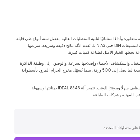
لة طي الورق المكتبية IDEAL 8345 تقنية متطورة وأداءً استثنائيًا لتلبية المتطلبات العالية. بفضل ستة أنواع طي قابلة
للاختيار، وميزة التعرف التلقائي على التنسيقات لتنسيقات DIN حتى DIN A3، تُقدم الآلة نتائج دقيقة وسريعة. سرعتها
غيل، واستكشاف الأخطاء وإصلاحها بسرعة، والوصول إلى وظيفة الذاكرة
لحفظ 36 وضعية طي. تتسع طاولة التغذية الواسعة لما يصل إلى 500 ورقة، بينما يُسهّل مخرج الحزام المزود بأسطوانة
بفضل سرعة تحرير أسطوانات الطي، أصبح التنظيف سهلًا وموفرًا للوقت. تتميز آلة IDEAL 8345 بمتانتها وسهولة
كاتب المهنية وشركات الطباعة.
على متطلباتك المحددة