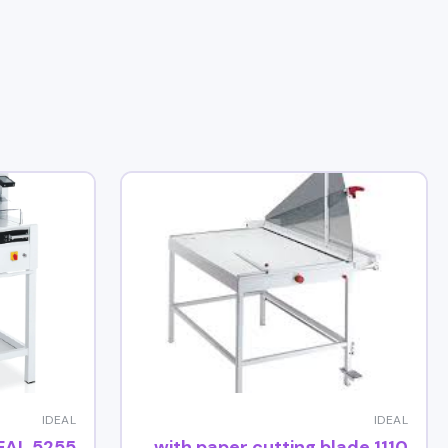
IDEAL
IDEAL
EAL 5255
1110 with paper cutting blade