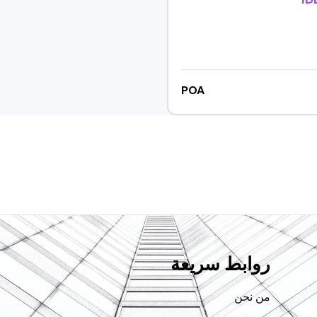
POA
روابط سريعة
من نحن